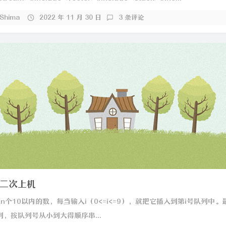
_Shima
2022 年 11 月 30 日
3 条评论
二次上机
入n个10以内的数，每当输入i（0<=i<=9），就把它插入到第i号队列中。
，按队列号从小到大得顺序串...