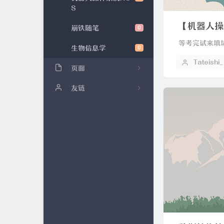
S
【机器人操
崩铁随笔
0
等考完试来填
生物信息学
0
Tateishi
页面
关于我
友链
Y神
宋神
℡傲雪&星火ぴ