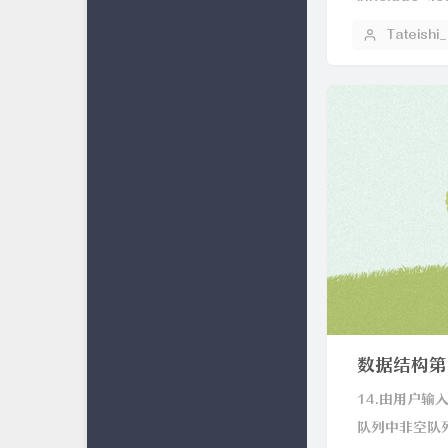
Tateishi
数据结构第
14.由用户输
队列中非空队列