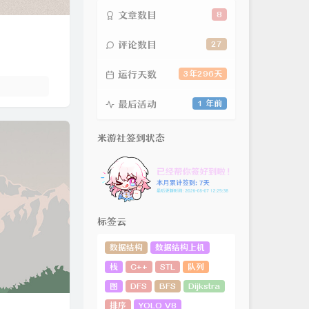
文章数目
8
评论数目
27
运行天数
3年296天
最后活动
1 年前
米游社签到状态
标签云
数据结构
数据结构上机
栈
C++
STL
队列
图
DFS
BFS
Dijkstra
排序
YOLO V8