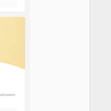
tream>