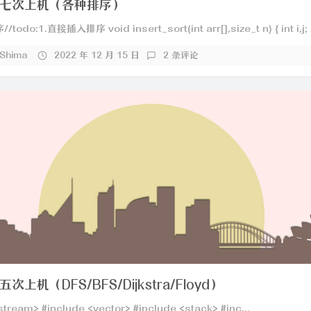
七次上机（各种排序）
do:1.直接插入排序 void insert_sort(int arr[],size_t n) { int i,j; .
_Shima
2022 年 12 月 15 日
2 条评论
上机（DFS/BFS/Dijkstra/Floyd）
stream> #include <vector> #include <stack> #inc...