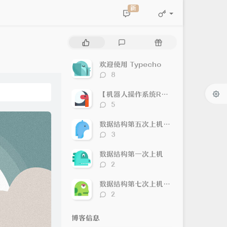
新
热
最
随
门
新
机
文
评
文
欢迎使用 Typecho
章
论
章
评
8
论
数：
【机器人操作系统ROS】软件安装及demo运行
评
5
论
数：
数据结构第五次上机（DFS/BFS/Dijkstra/Floyd）
评
3
论
数：
数据结构第一次上机
评
2
论
数：
数据结构第七次上机（各种排序）
评
2
论
数：
博客信息