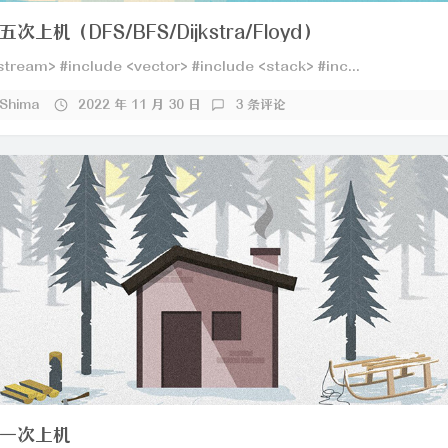
上机（DFS/BFS/Dijkstra/Floyd）
stream> #include <vector> #include <stack> #inc...
_Shima
2022 年 11 月 30 日
3 条评论
一次上机