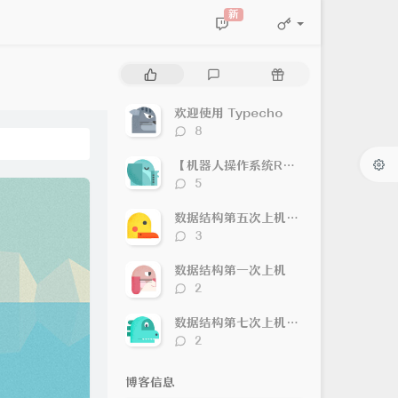
新
热
最
随
门
新
机
文
评
文
欢迎使用 Typecho
章
论
章
评
8
论
数：
【机器人操作系统ROS】软件安装及demo运行
评
5
论
数：
数据结构第五次上机（DFS/BFS/Dijkstra/Floyd）
评
3
论
数：
数据结构第一次上机
评
2
论
数：
数据结构第七次上机（各种排序）
评
2
论
数：
博客信息