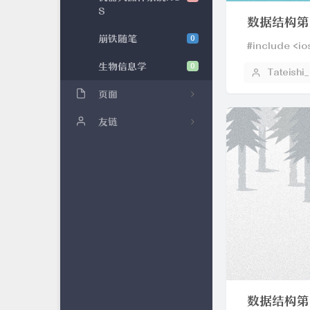
S
数据结构第五次
崩铁随笔
0
#include <io
生物信息学
0
Tateishi
页面
关于我
友链
Y神
宋神
℡傲雪&星火ぴ
数据结构第