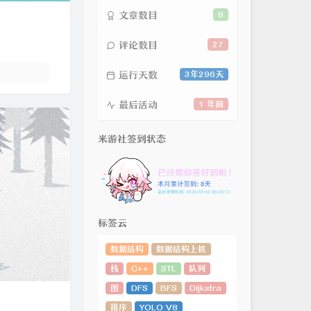
文章数目
8
评论数目
27
运行天数
3年296天
最后活动
1 年前
米游社签到状态
标签云
数据结构
数据结构上机
栈
C++
STL
队列
图
DFS
BFS
Dijkstra
排序
YOLO V8