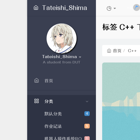
Tateishi_Shima
大连
标签 C++
首页
C++
Tateishi_Shima
A student from DUT
首页
分类
默认分类
4
作业记录
5
机器人操作系统RO
1