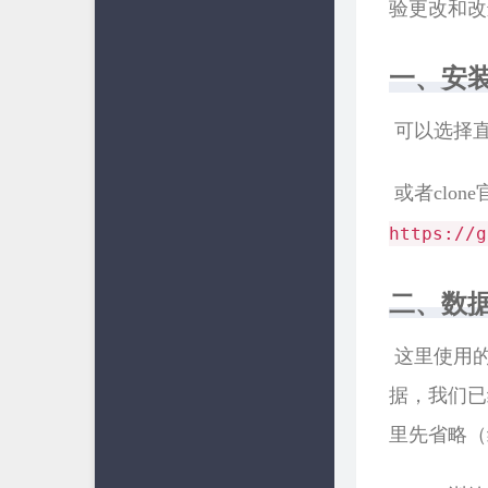
验更改和改
一、安装
​ 可以选
​ 或者cl
https://g
二、数
​ 这里使
据，我们已
里先省略（