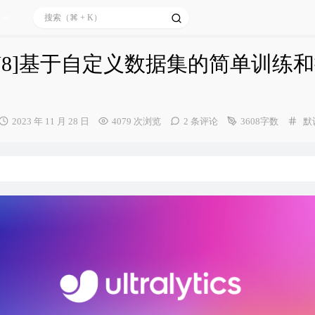
36°
O V8]基于自定义数据集的简单训练
发
分
2023 年 11 月 28 日
4079 次浏览
2 条评论
3608字数
默
布
类
时
间：