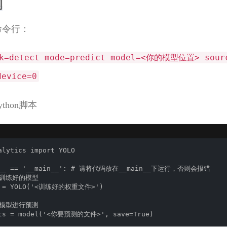
测
命令行：
sk=detect mode=predict model=<你的模型位置> sou
evice=0
ython脚本
alytics import YOLO

e__ == '__main__': # 请将代码放在__main__下运行，否则会报错

载训练好的模型

l = YOLO('<训练好的权重文件>')

用模型进行预测

lts = model('<你要预测的文件>', save=True)