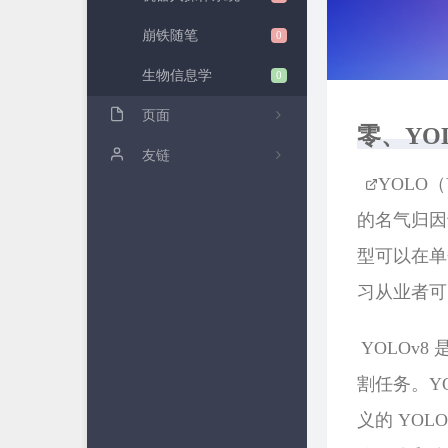
崩铁随笔
0
生物信息学
0
页面
零、YO
关于我
友链
​
YOLO（Y
Y神
的名气归因
宋神
型可以在单
℡傲雪&星火ぴ
习从业者可
​ YOLO
割任务。YO
义的 YOL