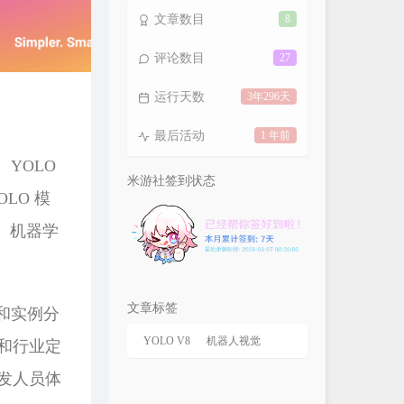
文章数目
8
评论数目
27
运行天数
3年296天
最后活动
1 年前
YOLO
米游社签到状态
LO 模
。机器学
文章标签
类和实例分
YOLO V8
机器人视觉
和行业定
开发人员体