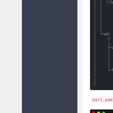
│  │  └─la
│  │     
│  │     
│  │     
│  │     
│  │     
│  │      
│  └─val

│      │ 
│      │  
│      ├─i
│      │ 
│      │ 
│      │ 
│      │  
│      └─l
│        
│        
│        
​
ball.yam