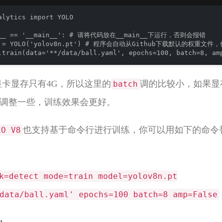
alytics import YOLO

e__ == '__main__': # 请将代码放在__main__下运行，否则会报错

el = YOLO('yolov8n.pt') # 程序会自动从Github下载默认的权重
.train(data='**/data/ball.yaml', epochs=100, batch=8, 
的显卡显存只有4G，所以这里的
调的比较小，如果显
batch
调整一些，训练效果会更好。
也支持基于命令行进行训练，你可以用如下的命令
LO V8
k=detect mode=train model=yolov8n.pt
data/ball.yaml' epochs=100 batch=8 amp=False