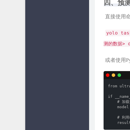
四、预
​ 直接使用
​
yolo ta
测的数据> d
​ 或者使用P
from ultr
if __nam
    # 加
    mode
    # 利
    resu