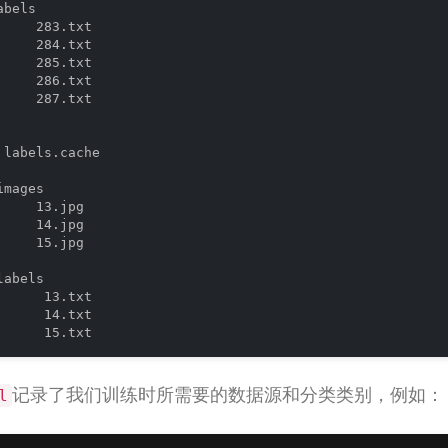
bels

     283.txt

     284.txt

     285.txt

     286.txt

     287.txt

    

 labels.cache



mages

     13.jpg

     14.jpg

     15.jpg

    

abels

      13.txt

      14.txt

      15.txt
记录了我们训练时所需要的数据源和分类类别，例如：
l