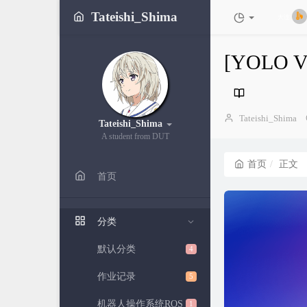
Tateishi_Shima
大连
[YOL
博
Tateishi_Shima
Tateishi_Shima
主：
A student from DUT
首页
正文
首页
分类
默认分类
4
作业记录
5
机器人操作系统ROS
1