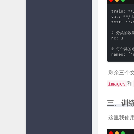
train: *
val: **/
test: **
# 分类的数量
nc: 3

# 每个类的名
names: ['
​ 剩余三个
和
images
三、训
​ 这里我使