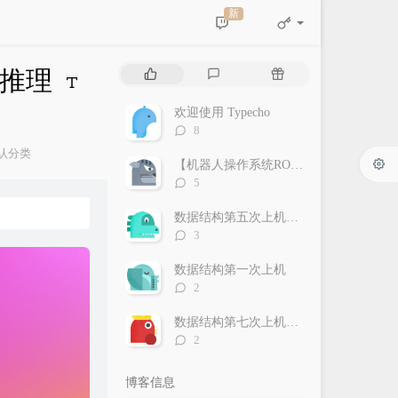
新
热
最
随
和推理
门
新
机
文
评
文
欢迎使用 Typecho
章
论
章
评
8
论
认分类
数：
【机器人操作系统ROS】软件安装及demo运行
：
评
5
论
数：
数据结构第五次上机（DFS/BFS/Dijkstra/Floyd）
评
3
论
数：
数据结构第一次上机
评
2
论
数：
数据结构第七次上机（各种排序）
评
2
论
数：
博客信息