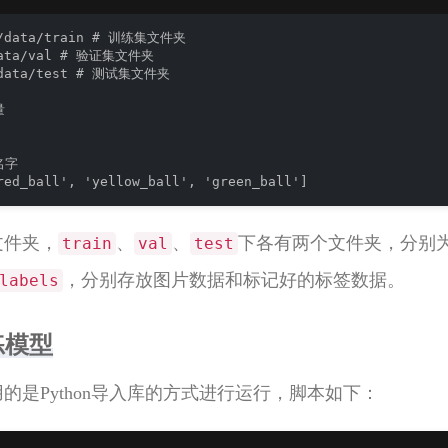
*/data/train # 训练集文件夹

data/val # 验证集文件夹

/data/test # 测试集文件夹



字

red_ball', 'yellow_ball', 'green_ball']
文件夹，
、
、
下各有两个文件夹，分别
train
val
test
，分别存放图片数据和标记好的标签数据。
labels
练模型
用的是Python导入库的方式进行运行，脚本如下：