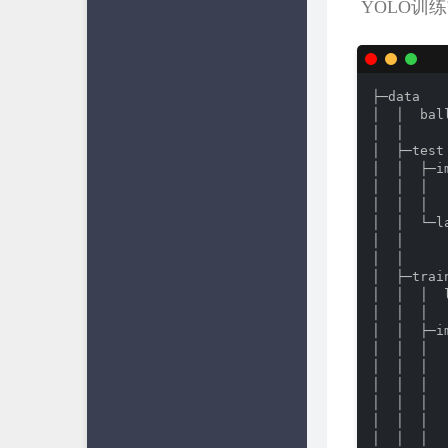
​ YOL
├─data

│  │  ball
│  │  

│  ├─test

│  │  ├─im
│  │  │  
│  │  │   
│  │  └─la
│  │     
│  │      
│  ├─train
│  │  │  
│  │  │  

│  │  ├─im
│  │  │  
│  │  │  
│  │  │  
│  │  │  
│  │  │  
│  │  │   