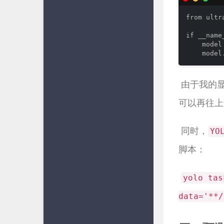
from ultr
if __nam
    mod
    model
​ 由于我
可以再往上
​ 同时，
YO
脚本：
​
yolo tas
data='**/