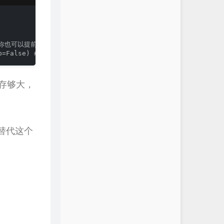
文件，你也可以提前下载好后放在这里

amp=False) # 开始训练
存够大，
替代这个