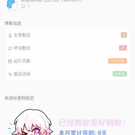
评
2
论
数：
博客信息
文章数目
8
评论数目
27
运行天数
3年297天
最后活动
1 年前
米游社签到状态