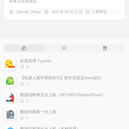
等考完试来填坑
Tateishi_Shima
2023 年 04 月 21 日
5 条评论
热
最
随
门
新
机
文
评
文
欢迎使用 Typecho
章
论
章
评
8
论
数：
【机器人操作系统ROS】软件安装及demo运行
评
5
论
数：
数据结构第五次上机（DFS/BFS/Dijkstra/Floyd）
评
3
论
数：
数据结构第一次上机
评
2
论
数：
数据结构第七次上机（各种排序）