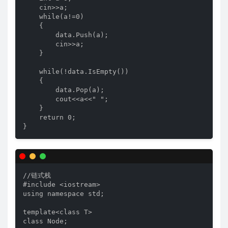
    cin>>a;

    while(a!=0)

    {

        data.Push(a);

        cin>>a;

    }

    while(!data.IsEmpty())

    {

        data.Pop(a);

        cout<<a<<" ";

    }

    return 0;

}
//链式栈

#include <iostream>

using namespace std;

template<class T>

class Node;
