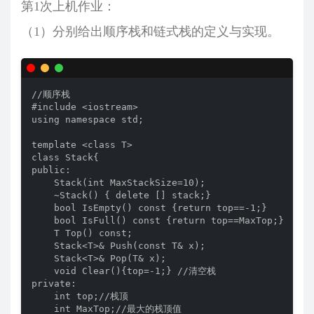
第1次上机作业：
（1）分别给出顺序栈和链式栈的定义与实现。
//顺序栈

#include <iostream>

using namespace std;

template <class T>

class Stack{

public:

    Stack(int MaxStackSize=10);

    ~Stack() { delete [] stack;}

    bool IsEmpty() const {return top==-1;}

    bool IsFull() const {return top==MaxTop;}

    T Top() const;

    Stack<T>& Push(const T& x);

    Stack<T>& Pop(T& x);

    void Clear(){top=-1;} //清空栈

private:

    int top;//栈顶

    int MaxTop;//最大的栈顶值
