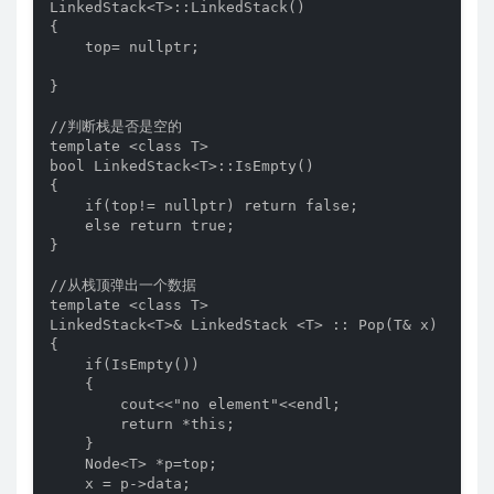
LinkedStack<T>::LinkedStack()

{

    top= nullptr;

}

//判断栈是否是空的

template <class T>

bool LinkedStack<T>::IsEmpty()

{

    if(top!= nullptr) return false;

    else return true;

}

//从栈顶弹出一个数据

template <class T>

LinkedStack<T>& LinkedStack <T> :: Pop(T& x)

{

    if(IsEmpty())

    {

        cout<<"no element"<<endl;

        return *this;

    }

    Node<T> *p=top;

    x = p->data;
