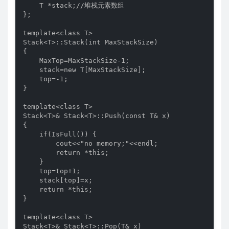
    T *stack;//堆栈元素数组

};

template<class T>

Stack<T>::Stack(int MaxStackSize)

{

    MaxTop=MaxStackSize-1;

    stack=new T[MaxStackSize];

    top=-1;

}

template<class T>

Stack<T>& Stack<T>::Push(const T& x)

{

    if(IsFull()) {

        cout<<"no memory;"<<endl;

        return *this;

    }

    top=top+1;

    stack[top]=x;

    return *this;

}

template<class T>

Stack<T>& Stack<T>::Pop(T& x)
