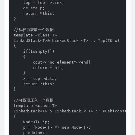
    top = top ->link;

    delete p;

    return *this;

}

//从栈顶获取一个数据

template <class T>

LinkedStack<T>& LinkedStack <T> :: Top(T& x)

{

    if(IsEmpty())

    {

        cout<<"no element"<<endl;

        return *this;

    }

    x = top->data;

    return *this;

}

//向栈顶压入一个数据

template <class T>

LinkedStack<T> & LinkedStack < T> :: Push(const T &
{

    Node<T> *p;

    p = (Node<T> *) new Node<T>;

    p->data=x;
