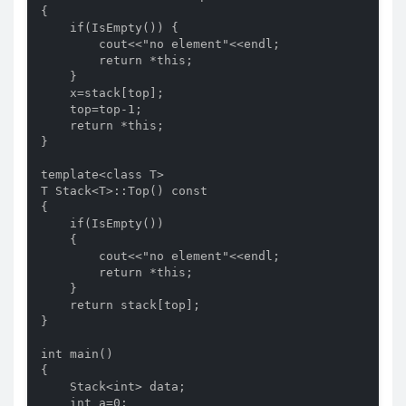
{

    if(IsEmpty()) {

        cout<<"no element"<<endl;

        return *this;

    }

    x=stack[top];

    top=top-1;

    return *this;

}

template<class T>

T Stack<T>::Top() const

{

    if(IsEmpty())

    {

        cout<<"no element"<<endl;

        return *this;

    }

    return stack[top];

}

int main()

{

    Stack<int> data;

    int a=0;
