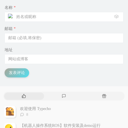
名称
*
🎲
邮箱
*
地址
发表评论
热
最
随
门
新
机
文
评
文
欢迎使用 Typecho
章
论
章
评
8
论
数：
【机器人操作系统ROS】软件安装及demo运行