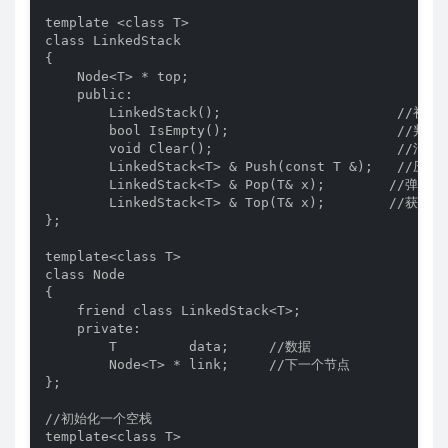
template <class T>

class LinkedStack

{

    Node<T> * top;

    public:

        LinkedStack();                      //初
        bool IsEmpty();                     //判断
        void Clear();                       //清空
        LinkedStack<T> & Push(const T &);   //压入
        LinkedStack<T> & Pop(T& x);        //弹出
        LinkedStack<T> & Top(T& x);        //获取
};

template<class T>

class Node

{

    friend class LinkedStack<T>;

    private:

        T         data;     //数据

        Node<T> * link;     //下一个节点

};

//初始化一个空栈

template<class T>
