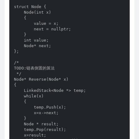
struct Node {

    Node(int x)

    {

        value = x;

        next = nullptr;

    }

    int value;

    Node* next;

};

/*

TODO:链表倒置的算法

 */

Node* Reverse(Node* x)

{

    LinkedStack<Node *> temp;

    while(x)

    {

        temp.Push(x);

        x=x->next;

    }

    Node * result;

    temp.Pop(result);

    x=result;
