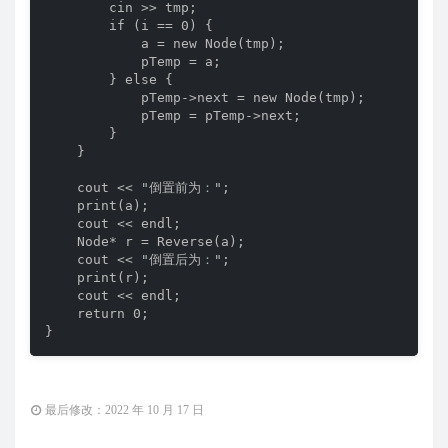
        cin >> tmp;

        if (i == 0) {

            a = new Node(tmp);

            pTemp = a;

        } else {

            pTemp->next = new Node(tmp);

            pTemp = pTemp->next;

        }

    }

    cout << "倒置前为：";

    print(a);

    cout << endl;

    Node* r = Reverse(a);

    cout << "倒置后为：";

    print(r);

    cout << endl;

    return 0;

}
最后修改：2022 年 10 月 17 日