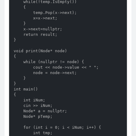
    while(!temp.IsEmpty())

    {

        temp.Pop(x->next);

        x=x->next;

    }

    x->next=nullptr;

    return result;

}

void print(Node* node)

{

    while (nullptr != node) {

        cout << node->value << " ";

        node = node->next;

    }

}

int main()

{

    int iNum;

    cin >> iNum;

    Node* a = nullptr;

    Node* pTemp;

    for (int i = 0; i < iNum; i++) {

        int tmp;
