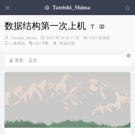
Tateishi_Shima
数据结构第一次上机
博
发
Tateishi_Shima
2022 年 10 月 17 日
3507 次浏览
主：
布
分
2 条评论
661字数
作业记录
时
类：
间：
首页
正文