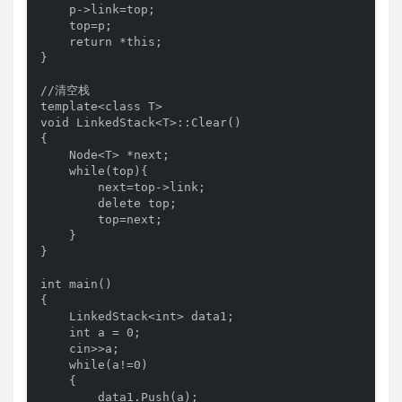
    p->link=top;

    top=p;

    return *this;

}

//清空栈

template<class T>

void LinkedStack<T>::Clear()

{

    Node<T> *next;

    while(top){

        next=top->link;

        delete top;

        top=next;

    }

}

int main()

{

    LinkedStack<int> data1;

    int a = 0;

    cin>>a;

    while(a!=0)

    {

        data1.Push(a);
