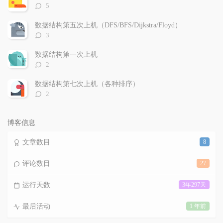
评
5
论
数：
数据结构第五次上机（DFS/BFS/Dijkstra/Floyd）
评
3
论
数：
数据结构第一次上机
评
2
论
数：
数据结构第七次上机（各种排序）
评
2
论
数：
博客信息
文章数目
8
评论数目
27
运行天数
3年297天
最后活动
1 年前