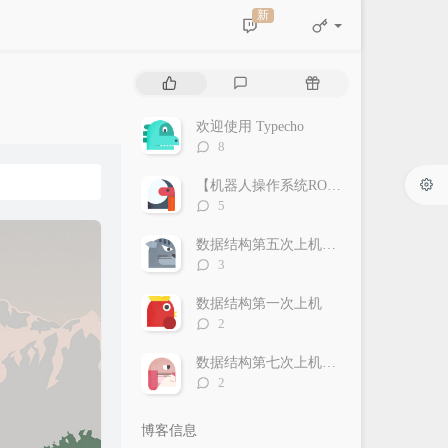
新
热
最
随
门
新
机
文
评
文
欢迎使用 Typecho
章
论
章
评
8
论
数：
【机器人操作系统ROS】软件安装及demo运行
评
5
论
数：
数据结构第五次上机（DFS/BFS/Dijkstra/Floyd）
评
3
论
数：
数据结构第一次上机
评
2
论
数：
数据结构第七次上机（各种排序）
评
2
论
数：
博客信息