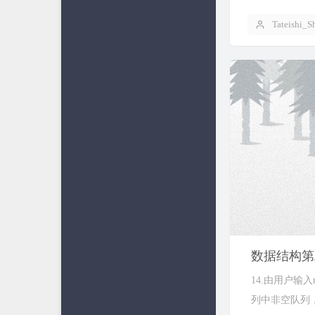
Tateishi_S
数据结构第
14.由用户输
列中非空队列，