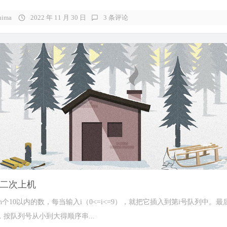
hima
2022 年 11 月 30 日
3 条评论
二次上机
入n个10以内的数，每当输入i（0<=i<=9），就把它插入到第i号队列中。最
按队列号从小到大得顺序串...