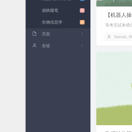
崩铁随笔
0
【机器人操
生物信息学
0
等考完试来填
页面
Tateishi_S
关于我
友链
Y神
宋神
℡傲雪&星火ぴ