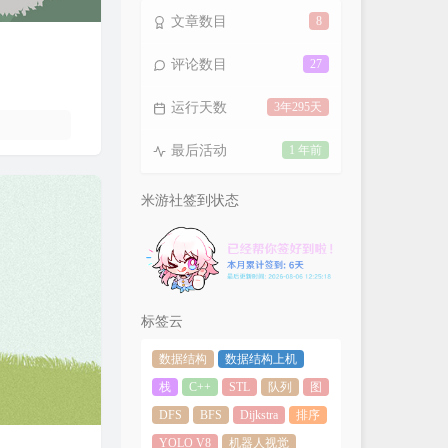
文章数目
8
评论数目
27
运行天数
3年295天
最后活动
1 年前
米游社签到状态
标签云
数据结构
数据结构上机
栈
C++
STL
队列
图
DFS
BFS
Dijkstra
排序
YOLO V8
机器人视觉