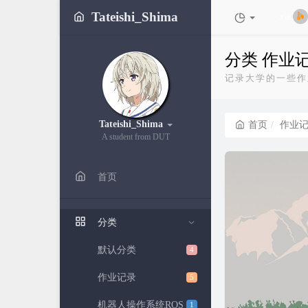
Tateishi_Shima
大连
分类 作业
记录大学的一些作
Tateishi_Shima
首页
作业
A student from DUT
首页
分类
默认分类
4
作业记录
5
机器人操作系统ROS
1